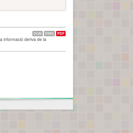
DGN
DWG
PDF
La informació deriva de la