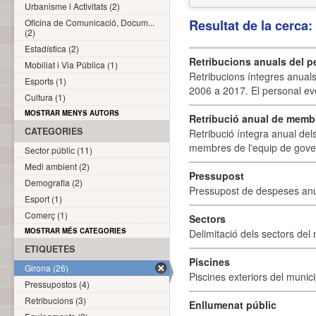
Urbanisme i Activitats (2)
Oficina de Comunicació, Docum...
Resultat de la cerca
(2)
Estadística (2)
Retribucions anuals del p
Mobiliat i Via Pública (1)
Retribucions íntegres anuals
Esports (1)
2006 a 2017. El personal eve
Cultura (1)
MOSTRAR MENYS AUTORS
Retribució anual de membr
CATEGORIES
Retribució íntegra anual de
membres de l'equip de govern
Sector públic (11)
Medi ambient (2)
Pressupost
Demografia (2)
Pressupost de despeses anu
Esport (1)
Comerç (1)
Sectors
MOSTRAR MÉS CATEGORIES
Delimitació dels sectors del 
ETIQUETES
Piscines
Girona (26)
Piscines exteriors del munici
Pressupostos (4)
Retribucions (3)
Enllumenat públic