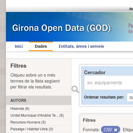
Inici
Dades
Entitats, àrees i serveis
Filtres
Cercador
Cliqueu sobre un o més
termes de la llista següent
per filtrar els resultats.
Ordenar resultats per
AUTORS
Hisenda (6)
Unitat Municipal d'Anàlisi Te... (5)
Filtres
Recursos Humans (3)
Paisatge i Hàbitat Urbà (3)
Formats:
CSV
Etiqu