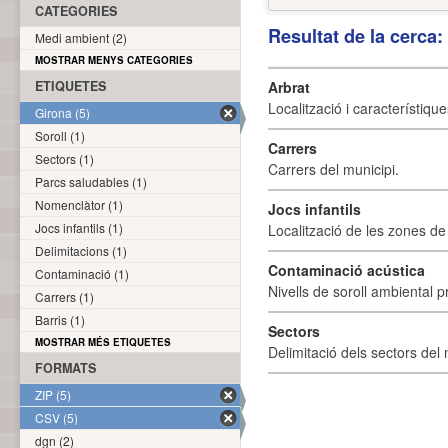
CATEGORIES
Resultat de la cerca
Medi ambient (2)
MOSTRAR MENYS CATEGORIES
ETIQUETES
Arbrat
Localització i característique
Girona (5)
Soroll (1)
Carrers
Sectors (1)
Carrers del municipi.
Parcs saludables (1)
Nomenclàtor (1)
Jocs infantils
Jocs infantils (1)
Localització de les zones de j
Delimitacions (1)
Contaminació acústica
Contaminació (1)
Nivells de soroll ambiental p
Carrers (1)
Barris (1)
Sectors
MOSTRAR MÉS ETIQUETES
Delimitació dels sectors del 
FORMATS
ZIP (5)
CSV (5)
dgn (2)