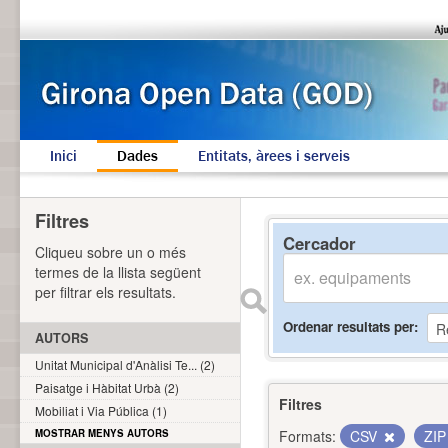
Inici
Dades
Entitats, àrees i serveis
Filtres
Cercador
Cliqueu sobre un o més
termes de la llista següent
per filtrar els resultats.
Ordenar resultats per
AUTORS
Unitat Municipal d'Anàlisi Te... (2)
Paisatge i Hàbitat Urbà (2)
Filtres
Mobiliat i Via Pública (1)
MOSTRAR MENYS AUTORS
Formats:
CSV
ZI