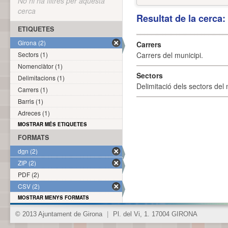
No hi ha filtres per aquesta
cerca
Resultat de la cerca
ETIQUETES
Girona (2)
Carrers
Sectors (1)
Carrers del municipi.
Nomenclàtor (1)
Sectors
Delimitacions (1)
Delimitació dels sectors del 
Carrers (1)
Barris (1)
Adreces (1)
MOSTRAR MÉS ETIQUETES
FORMATS
dgn (2)
ZIP (2)
PDF (2)
CSV (2)
MOSTRAR MENYS FORMATS
© 2013 Ajuntament de Girona
|
Pl. del Vi, 1. 17004 GIRONA