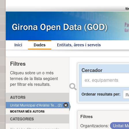
Inici
Dades
Entitats, àrees i serveis
Filtres
Cercador
Cliqueu sobre un o més
termes de la llista següent
per filtrar els resultats.
Ordenar resultats per
AUTORS
Unitat Municipal d'Anàlisi Te... (2)
MOSTRAR MÉS AUTORS
Filtres
CATEGORIES
Organitzacions:
Unitat Mu