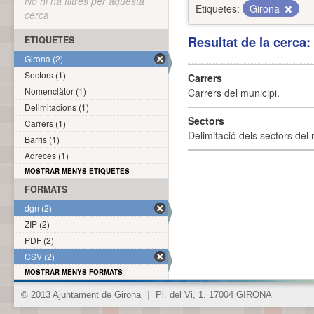
No hi ha filtres per aquesta
Etiquetes:
Girona
cerca
Resultat de la cerca
ETIQUETES
Girona (2)
Sectors (1)
Carrers
Nomenclàtor (1)
Carrers del municipi.
Delimitacions (1)
Sectors
Carrers (1)
Delimitació dels sectors del 
Barris (1)
Adreces (1)
MOSTRAR MENYS ETIQUETES
FORMATS
dgn (2)
ZIP (2)
PDF (2)
CSV (2)
MOSTRAR MENYS FORMATS
© 2013 Ajuntament de Girona
|
Pl. del Vi, 1. 17004 GIRONA