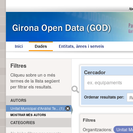
Inici
Dades
Entitats, àrees i serveis
Filtres
Cercador
Cliqueu sobre un o més
termes de la llista següent
per filtrar els resultats.
Ordenar resultats per
AUTORS
Unitat Municipal d'Anàlisi Te... (1)
MOSTRAR MÉS AUTORS
Filtres
CATEGORIES
Organitzacions:
Unitat Mu