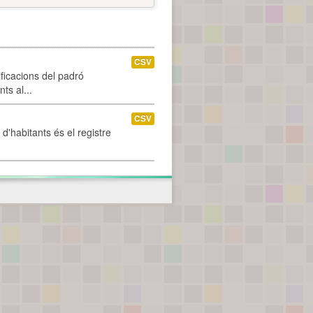
CSV
ificacions del padró
ts al...
CSV
d'habitants és el registre