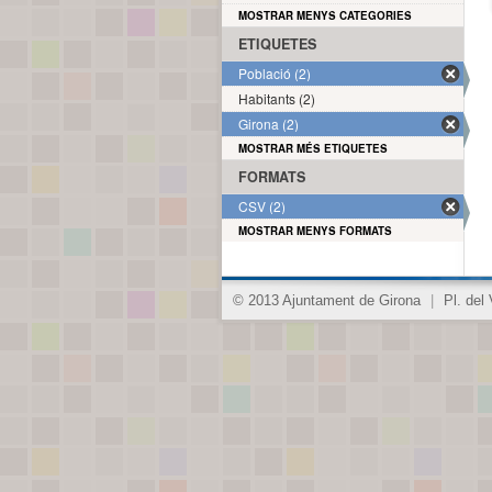
MOSTRAR MENYS CATEGORIES
ETIQUETES
Població (2)
Habitants (2)
Girona (2)
MOSTRAR MÉS ETIQUETES
FORMATS
CSV (2)
MOSTRAR MENYS FORMATS
© 2013 Ajuntament de Girona
|
Pl. del