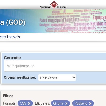
rees i serveis
Cercador
Ordenar resultats per
Filtres
Formats:
CSV
Etiquetes:
Girona
Població