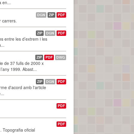
a en...
DGN
ZIP
PDF
r carrers.
ZIP
DGN
PDF
 entre les d’extrem i les
...
ZIP
PDF
DWG
 de 37 fulls de 2000 x
l’any 1999. Abast...
ZIP
DGN
PDF
rme d'acord amb l'article
...
PDF
PDF
 Topografia oficial