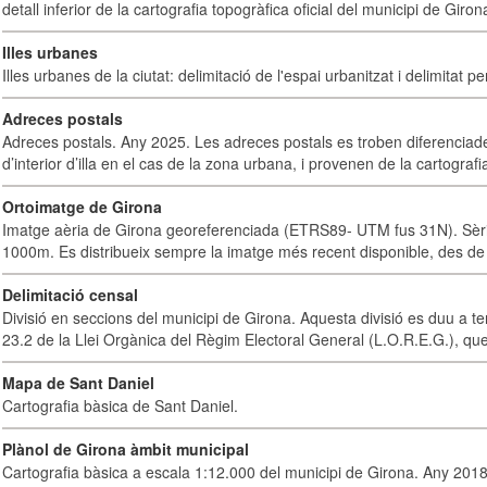
detall inferior de la cartografia topogràfica oficial del municipi de Giron
Illes urbanes
Illes urbanes de la ciutat: delimitació de l'espai urbanitzat i delimitat pe
Adreces postals
Adreces postals. Any 2025. Les adreces postals es troben diferenciades
d’interior d’illa en el cas de la zona urbana, i provenen de la cartografia
Ortoimatge de Girona
Imatge aèria de Girona georeferenciada (ETRS89- UTM fus 31N). Sèrie
1000m. Es distribueix sempre la imatge més recent disponible, des de 
Delimitació censal
Divisió en seccions del municipi de Girona. Aquesta divisió es duu a te
23.2 de la Llei Orgànica del Règim Electoral General (L.O.R.E.G.), que
Mapa de Sant Daniel
Cartografia bàsica de Sant Daniel.
Plànol de Girona àmbit municipal
Cartografia bàsica a escala 1:12.000 del municipi de Girona. Any 2018.