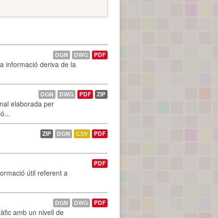
DGN
DWG
PDF
La informació deriva de la
DGN
DWG
PDF
ZIP
onal elaborada per
ó...
ZIP
DGN
CSV
PDF
PDF
ormació útil referent a
DGN
DWG
PDF
àfic amb un nivell de