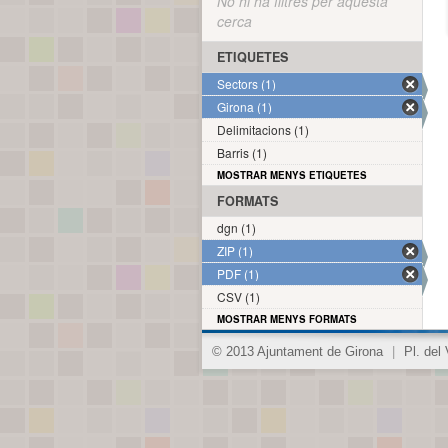
No hi ha filtres per aquesta
cerca
ETIQUETES
Sectors (1)
Girona (1)
Delimitacions (1)
Barris (1)
MOSTRAR MENYS ETIQUETES
FORMATS
dgn (1)
ZIP (1)
PDF (1)
CSV (1)
MOSTRAR MENYS FORMATS
© 2013 Ajuntament de Girona
|
Pl. del