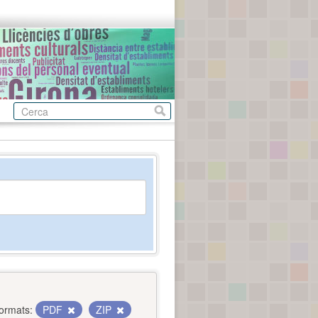
ormats:
PDF
ZIP