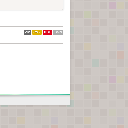
ZIP
CSV
PDF
DGN