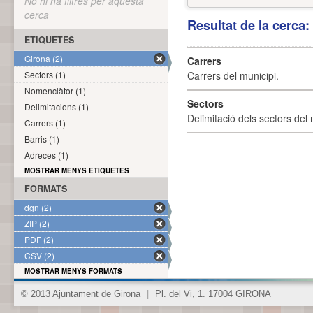
No hi ha filtres per aquesta
cerca
Resultat de la cerca
ETIQUETES
Girona (2)
Carrers
Sectors (1)
Carrers del municipi.
Nomenclàtor (1)
Sectors
Delimitacions (1)
Delimitació dels sectors del 
Carrers (1)
Barris (1)
Adreces (1)
MOSTRAR MENYS ETIQUETES
FORMATS
dgn (2)
ZIP (2)
PDF (2)
CSV (2)
MOSTRAR MENYS FORMATS
© 2013 Ajuntament de Girona
|
Pl. del Vi, 1. 17004 GIRONA