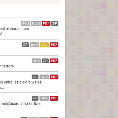
DGN
DWG
PDF
ZIP
onal elaborada per
ó...
ZIP
DGN
CSV
PDF
DGN
ZIP
PDF
r carrers.
ZIP
DGN
PDF
 entre les d’extrem i les
...
ZIP
DGN
PDF
rme d'acord amb l'article
...