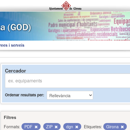
rees i serveis
Cercador
Ordenar resultats per
Filtres
Formats:
PDF
ZIP
dgn
Etiquetes:
Girona