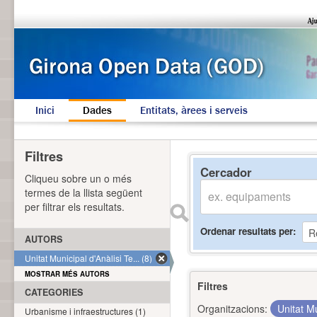
Inici
Dades
Entitats, àrees i serveis
Filtres
Cercador
Cliqueu sobre un o més
termes de la llista següent
per filtrar els resultats.
Ordenar resultats per
AUTORS
Unitat Municipal d'Anàlisi Te... (8)
MOSTRAR MÉS AUTORS
Filtres
CATEGORIES
Organitzacions:
Unitat Mu
Urbanisme i infraestructures (1)