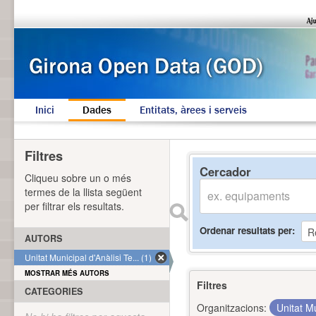
Inici
Dades
Entitats, àrees i serveis
Filtres
Cercador
Cliqueu sobre un o més
termes de la llista següent
per filtrar els resultats.
Ordenar resultats per
AUTORS
Unitat Municipal d'Anàlisi Te... (1)
MOSTRAR MÉS AUTORS
Filtres
CATEGORIES
Organitzacions:
Unitat Mu