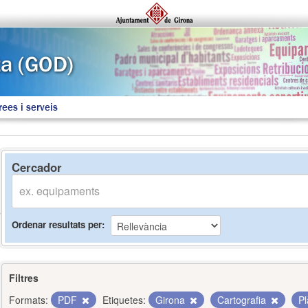
rees i serveis
Cercador
Ordenar resultats per
Filtres
Formats:
PDF
Etiquetes:
Girona
Cartografia
P