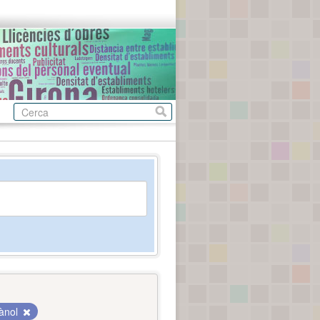
lànol