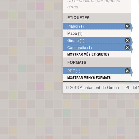
No hi ha filtres per aquesta
cerca
ETIQUETES
Plànol (1)
Mapa (1)
Girona (1)
Cartografia (1)
MOSTRAR MÉS ETIQUETES
FORMATS
PDF (1)
MOSTRAR MENYS FORMATS
© 2013 Ajuntament de Girona
|
Pl. del