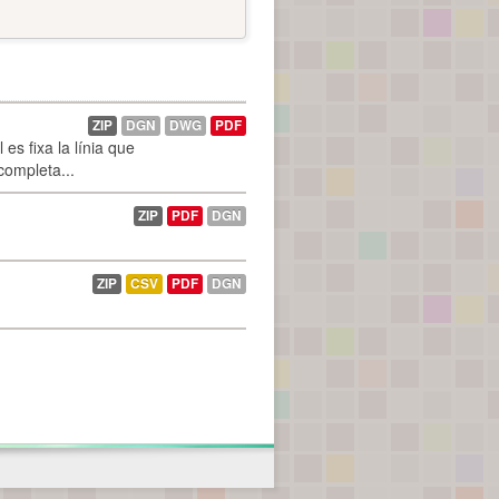
ZIP
DGN
DWG
PDF
es fixa la línia que
 completa...
ZIP
PDF
DGN
ZIP
CSV
PDF
DGN