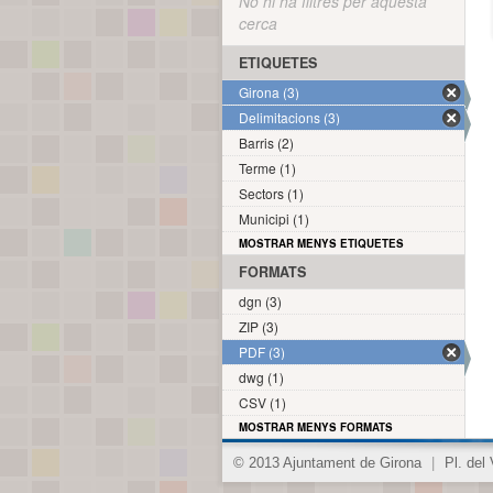
No hi ha filtres per aquesta
cerca
ETIQUETES
Girona (3)
Delimitacions (3)
Barris (2)
Terme (1)
Sectors (1)
Municipi (1)
MOSTRAR MENYS ETIQUETES
FORMATS
dgn (3)
ZIP (3)
PDF (3)
dwg (1)
CSV (1)
MOSTRAR MENYS FORMATS
© 2013 Ajuntament de Girona
|
Pl. del