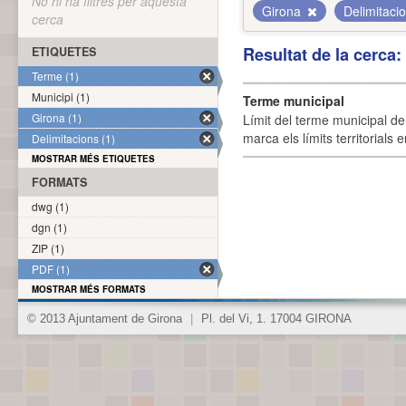
No hi ha filtres per aquesta
Girona
Delimitaci
cerca
Resultat de la cerca
ETIQUETES
Terme (1)
Municipi (1)
Terme municipal
Girona (1)
Límit del terme municipal de 
marca els límits territorials
Delimitacions (1)
MOSTRAR MÉS ETIQUETES
FORMATS
dwg (1)
dgn (1)
ZIP (1)
PDF (1)
MOSTRAR MÉS FORMATS
© 2013 Ajuntament de Girona
|
Pl. del Vi, 1. 17004 GIRONA