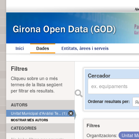
Inici
Dades
Entitats, àrees i serveis
Filtres
Cercador
Cliqueu sobre un o més
termes de la llista següent
per filtrar els resultats.
Ordenar resultats per
AUTORS
Unitat Municipal d'Anàlisi Te... (1)
MOSTRAR MÉS AUTORS
Filtres
CATEGORIES
Organitzacions:
Unitat Mu