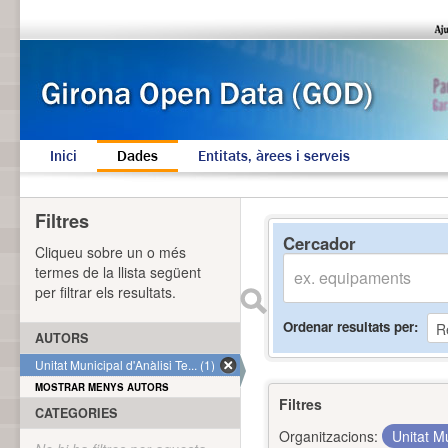
Inici
Dades
Entitats, àrees i serveis
Filtres
Cercador
Cliqueu sobre un o més
termes de la llista següent
per filtrar els resultats.
Ordenar resultats per
AUTORS
Unitat Municipal d'Anàlisi Te... (1)
MOSTRAR MENYS AUTORS
Filtres
CATEGORIES
Organitzacions:
Unitat Mu