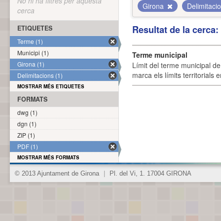
No hi ha filtres per aquesta
Girona
Delimitaci
cerca
Resultat de la cerca
ETIQUETES
Terme (1)
Municipi (1)
Terme municipal
Girona (1)
Límit del terme municipal de 
marca els límits territorials
Delimitacions (1)
MOSTRAR MÉS ETIQUETES
FORMATS
dwg (1)
dgn (1)
ZIP (1)
PDF (1)
MOSTRAR MÉS FORMATS
© 2013 Ajuntament de Girona
|
Pl. del Vi, 1. 17004 GIRONA