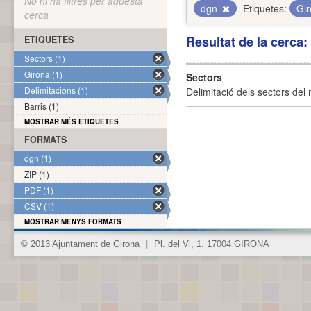
No hi ha filtres per aquesta
dgn
Etiquetes:
Gi
cerca
Resultat de la cerca
ETIQUETES
Sectors (1)
Girona (1)
Sectors
Delimitacions (1)
Delimitació dels sectors del 
Barris (1)
MOSTRAR MÉS ETIQUETES
FORMATS
dgn (1)
ZIP (1)
PDF (1)
CSV (1)
MOSTRAR MENYS FORMATS
© 2013 Ajuntament de Girona
|
Pl. del Vi, 1. 17004 GIRONA