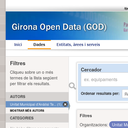
Inici
Dades
Entitats, àrees i serveis
Filtres
Cercador
Cliqueu sobre un o més
termes de la llista següent
per filtrar els resultats.
Ordenar resultats per
AUTORS
Unitat Municipal d'Anàlisi Te... (1)
MOSTRAR MÉS AUTORS
Filtres
CATEGORIES
Organitzacions:
Unitat Mu