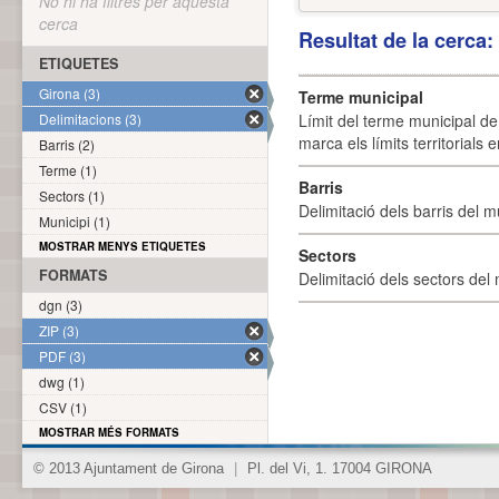
No hi ha filtres per aquesta
cerca
Resultat de la cerca
ETIQUETES
Girona (3)
Terme municipal
Delimitacions (3)
Límit del terme municipal de 
marca els límits territorials
Barris (2)
Terme (1)
Barris
Sectors (1)
Delimitació dels barris del mu
Municipi (1)
MOSTRAR MENYS ETIQUETES
Sectors
FORMATS
Delimitació dels sectors del 
dgn (3)
ZIP (3)
PDF (3)
dwg (1)
CSV (1)
MOSTRAR MÉS FORMATS
© 2013 Ajuntament de Girona
|
Pl. del Vi, 1. 17004 GIRONA