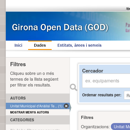
Inici
Dades
Entitats, àrees i serveis
Filtres
Cercador
Cliqueu sobre un o més
termes de la llista següent
per filtrar els resultats.
Ordenar resultats per
AUTORS
Unitat Municipal d'Anàlisi Te... (1)
MOSTRAR MENYS AUTORS
Filtres
CATEGORIES
Organitzacions:
Unitat Mu