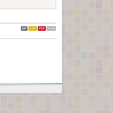
ZIP
CSV
PDF
DGN