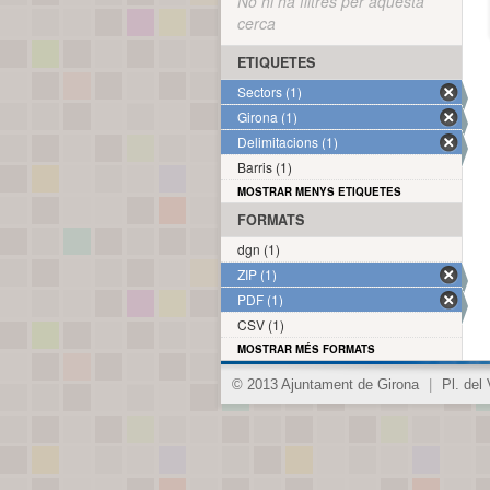
No hi ha filtres per aquesta
cerca
ETIQUETES
Sectors (1)
Girona (1)
Delimitacions (1)
Barris (1)
MOSTRAR MENYS ETIQUETES
FORMATS
dgn (1)
ZIP (1)
PDF (1)
CSV (1)
MOSTRAR MÉS FORMATS
© 2013 Ajuntament de Girona
|
Pl. del