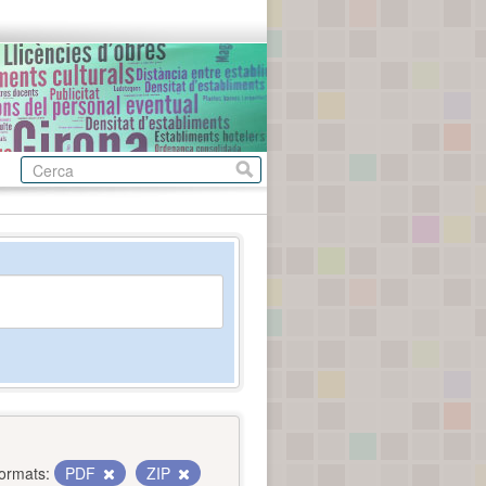
ormats:
PDF
ZIP