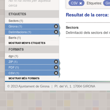
No hi ha filtres per aquesta
CSV
Etiquetes:
Gi
cerca
Resultat de la cerca
ETIQUETES
Sectors (1)
Girona (1)
Sectors
Delimitacions (1)
Delimitació dels sectors del 
Barris (1)
MOSTRAR MENYS ETIQUETES
FORMATS
dgn (1)
ZIP (1)
PDF (1)
CSV (1)
MOSTRAR MÉS FORMATS
© 2013 Ajuntament de Girona
|
Pl. del Vi, 1. 17004 GIRONA