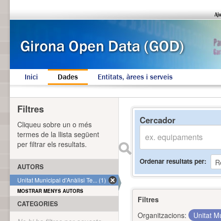
Inici
Dades
Entitats, àrees i serveis
Filtres
Cercador
Cliqueu sobre un o més
termes de la llista següent
per filtrar els resultats.
Ordenar resultats per
AUTORS
Unitat Municipal d'Anàlisi Te... (1)
MOSTRAR MENYS AUTORS
Filtres
CATEGORIES
Organitzacions:
Unitat Mu