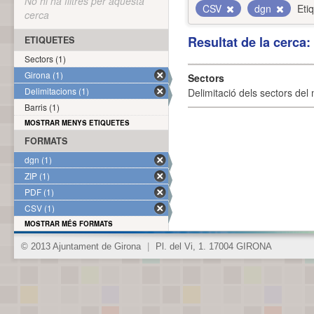
No hi ha filtres per aquesta
CSV
dgn
Eti
cerca
Resultat de la cerca
ETIQUETES
Sectors (1)
Girona (1)
Sectors
Delimitacions (1)
Delimitació dels sectors del 
Barris (1)
MOSTRAR MENYS ETIQUETES
FORMATS
dgn (1)
ZIP (1)
PDF (1)
CSV (1)
MOSTRAR MÉS FORMATS
© 2013 Ajuntament de Girona
|
Pl. del Vi, 1. 17004 GIRONA