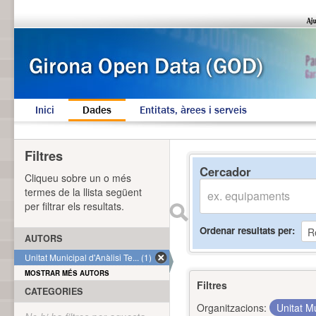
Inici
Dades
Entitats, àrees i serveis
Filtres
Cercador
Cliqueu sobre un o més
termes de la llista següent
per filtrar els resultats.
Ordenar resultats per
AUTORS
Unitat Municipal d'Anàlisi Te... (1)
MOSTRAR MÉS AUTORS
Filtres
CATEGORIES
Organitzacions:
Unitat Mu