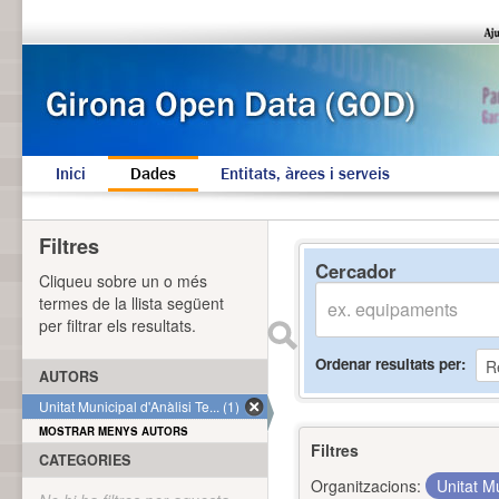
Inici
Dades
Entitats, àrees i serveis
Filtres
Cercador
Cliqueu sobre un o més
termes de la llista següent
per filtrar els resultats.
Ordenar resultats per
AUTORS
Unitat Municipal d'Anàlisi Te... (1)
MOSTRAR MENYS AUTORS
Filtres
CATEGORIES
Organitzacions:
Unitat Mu