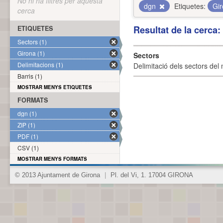
No hi ha filtres per aquesta
dgn
Etiquetes:
Gi
cerca
Resultat de la cerca
ETIQUETES
Sectors (1)
Girona (1)
Sectors
Delimitacions (1)
Delimitació dels sectors del 
Barris (1)
MOSTRAR MENYS ETIQUETES
FORMATS
dgn (1)
ZIP (1)
PDF (1)
CSV (1)
MOSTRAR MENYS FORMATS
© 2013 Ajuntament de Girona
|
Pl. del Vi, 1. 17004 GIRONA