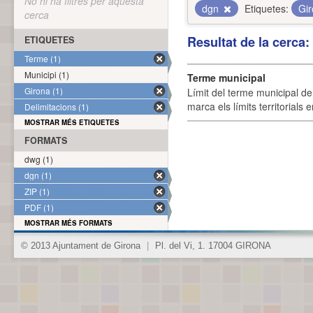
No hi ha filtres per aquesta
dgn
Etiquetes:
Gi
cerca
Resultat de la cerca
ETIQUETES
Terme (1)
Municipi (1)
Terme municipal
Girona (1)
Límit del terme municipal de 
marca els límits territorials
Delimitacions (1)
MOSTRAR MÉS ETIQUETES
FORMATS
dwg (1)
dgn (1)
ZIP (1)
PDF (1)
MOSTRAR MÉS FORMATS
© 2013 Ajuntament de Girona
|
Pl. del Vi, 1. 17004 GIRONA