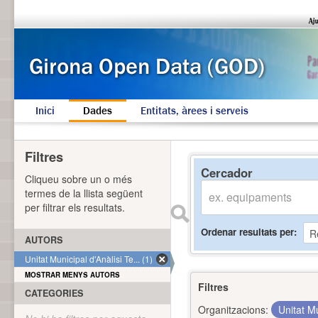
Inici
Dades
Entitats, àrees i serveis
Filtres
Cercador
Cliqueu sobre un o més
termes de la llista següent
per filtrar els resultats.
Ordenar resultats per
AUTORS
Unitat Municipal d'Anàlisi Te... (1)
MOSTRAR MENYS AUTORS
Filtres
CATEGORIES
Organitzacions:
Unitat Mu