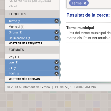
No hi ha filtres per aquesta
Terme
cerca
Resultat de la cerca
ETIQUETES
Terme (1)
Municipi (1)
Terme municipal
Girona (1)
Límit del terme municipal de 
marca els límits territorials
Delimitacions (1)
MOSTRAR MÉS ETIQUETES
FORMATS
dwg (1)
dgn (1)
ZIP (1)
PDF (1)
MOSTRAR MÉS FORMATS
© 2013 Ajuntament de Girona
|
Pl. del Vi, 1. 17004 GIRONA