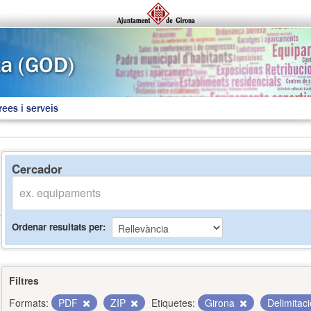
rees i serveis
Cercador
Ordenar resultats per
Filtres
Formats:
PDF
ZIP
Etiquetes:
Girona
Delimitac