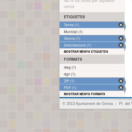
No hi ha filtres per aquesta
cerca
ETIQUETES
Terme (1)
Municipi (1)
Girona (1)
Delimitacions (1)
MOSTRAR MENYS ETIQUETES
FORMATS
dwg (1)
dgn (1)
ZIP (1)
PDF (1)
MOSTRAR MENYS FORMATS
© 2013 Ajuntament de Girona
|
Pl. del