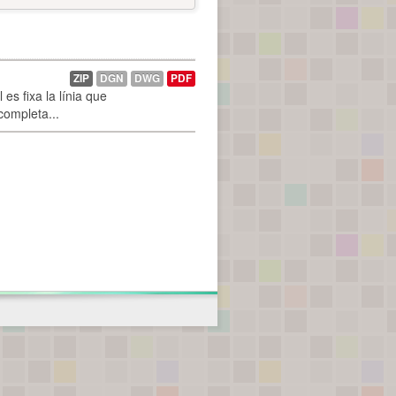
ZIP
DGN
DWG
PDF
es fixa la línia que
 completa...