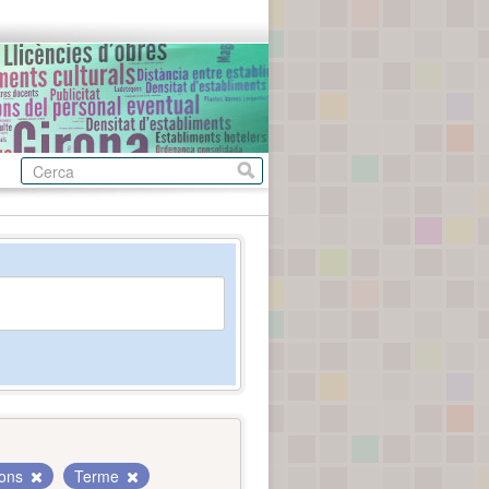
ions
Terme