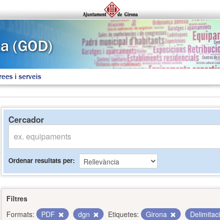
rees i serveis
Cercador
Ordenar resultats per
Filtres
Formats:
PDF
dgn
Etiquetes:
Girona
Delimitac