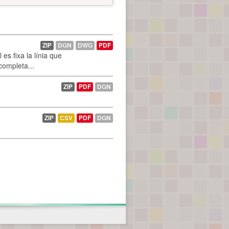
ZIP
DGN
DWG
PDF
es fixa la línia que
 completa...
ZIP
PDF
DGN
ZIP
CSV
PDF
DGN