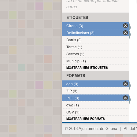
No hi ha filtres per aquesta
cerca
ETIQUETES
Girona (3)
Delimitacions (3)
Barris (2)
Terme (1)
Sectors (1)
Municipi (1)
MOSTRAR MÉS ETIQUETES
FORMATS
dgn (3)
ZIP (3)
PDF (3)
dwg (1)
CSV (1)
MOSTRAR MÉS FORMATS
© 2013 Ajuntament de Girona
|
Pl. del