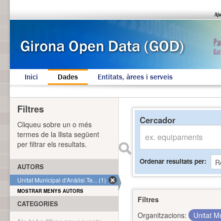
Inici
Dades
Entitats, àrees i serveis
Filtres
Cercador
Cliqueu sobre un o més
termes de la llista següent
per filtrar els resultats.
Ordenar resultats per
AUTORS
Unitat Municipal d'Anàlisi Te... (1)
MOSTRAR MENYS AUTORS
Filtres
CATEGORIES
Organitzacions:
Unitat Mu