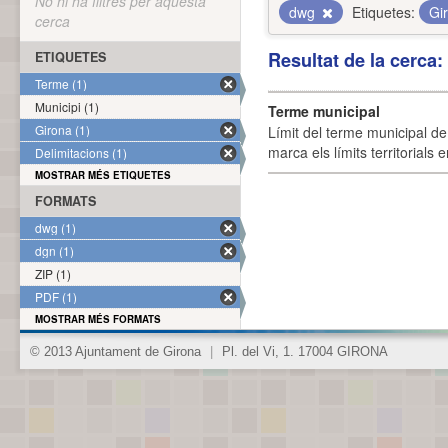
No hi ha filtres per aquesta
dwg
Etiquetes:
Gi
cerca
Resultat de la cerca
ETIQUETES
Terme (1)
Municipi (1)
Terme municipal
Girona (1)
Límit del terme municipal de 
marca els límits territorials
Delimitacions (1)
MOSTRAR MÉS ETIQUETES
FORMATS
dwg (1)
dgn (1)
ZIP (1)
PDF (1)
MOSTRAR MÉS FORMATS
© 2013 Ajuntament de Girona
|
Pl. del Vi, 1. 17004 GIRONA