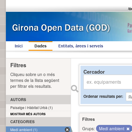
Inici
Dades
Entitats, àrees i serveis
Filtres
Cercador
Cliqueu sobre un o més
termes de la llista següent
per filtrar els resultats.
Ordenar resultats per
AUTORS
Paisatge i Hàbitat Urbà (1)
MOSTRAR MÉS AUTORS
Filtres
CATEGORIES
Grups:
Medi ambient
Medi ambient (1)