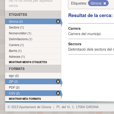
No hi ha filtres per aquesta
Etiquetes:
Girona
cerca
Resultat de la cerca
ETIQUETES
Girona (2)
Sectors (1)
Carrers
Nomenclàtor (1)
Carrers del municipi.
Delimitacions (1)
Sectors
Carrers (1)
Delimitació dels sectors del 
Barris (1)
Adreces (1)
MOSTRAR MENYS ETIQUETES
FORMATS
dgn (2)
ZIP (2)
PDF (2)
CSV (2)
MOSTRAR MÉS FORMATS
© 2013 Ajuntament de Girona
|
Pl. del Vi, 1. 17004 GIRONA