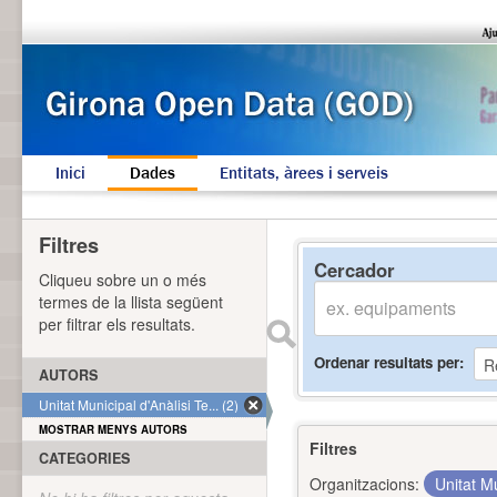
Inici
Dades
Entitats, àrees i serveis
Filtres
Cercador
Cliqueu sobre un o més
termes de la llista següent
per filtrar els resultats.
Ordenar resultats per
AUTORS
Unitat Municipal d'Anàlisi Te... (2)
MOSTRAR MENYS AUTORS
Filtres
CATEGORIES
Organitzacions:
Unitat Mu