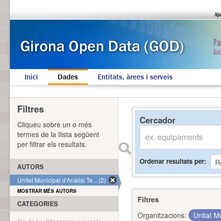
Inici
Dades
Entitats, àrees i serveis
Filtres
Cercador
Cliqueu sobre un o més
termes de la llista següent
per filtrar els resultats.
Ordenar resultats per
AUTORS
Unitat Municipal d'Anàlisi Te... (2)
MOSTRAR MÉS AUTORS
Filtres
CATEGORIES
Organitzacions:
Unitat Mu