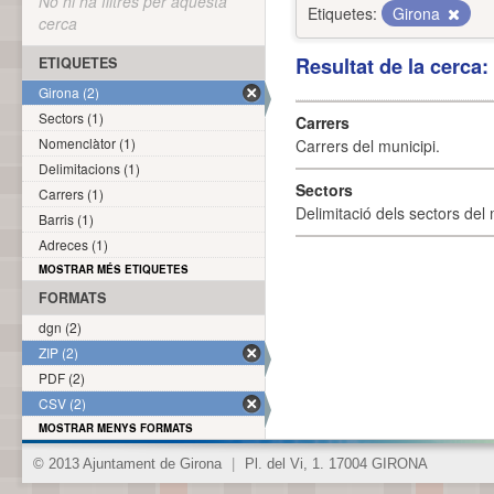
No hi ha filtres per aquesta
Etiquetes:
Girona
cerca
Resultat de la cerca
ETIQUETES
Girona (2)
Sectors (1)
Carrers
Nomenclàtor (1)
Carrers del municipi.
Delimitacions (1)
Sectors
Carrers (1)
Delimitació dels sectors del 
Barris (1)
Adreces (1)
MOSTRAR MÉS ETIQUETES
FORMATS
dgn (2)
ZIP (2)
PDF (2)
CSV (2)
MOSTRAR MENYS FORMATS
© 2013 Ajuntament de Girona
|
Pl. del Vi, 1. 17004 GIRONA