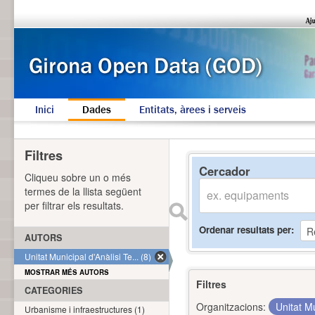
Inici
Dades
Entitats, àrees i serveis
Filtres
Cercador
Cliqueu sobre un o més
termes de la llista següent
per filtrar els resultats.
Ordenar resultats per
AUTORS
Unitat Municipal d'Anàlisi Te... (8)
MOSTRAR MÉS AUTORS
Filtres
CATEGORIES
Organitzacions:
Unitat Mu
Urbanisme i infraestructures (1)