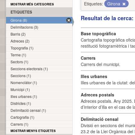
Etiquetes:
Girona
MOSTRAR MÉS CATEGORIES
ETIQUETES
Resultat de la cerca
Girona (8)
Delimitacions (3)
Base topogràfica
Barris (2)
Cartografia topogràfica ofic
Adreces (2)
restitució fotogramètrica i ta
Topografia (1)
Terme (1)
Carrers
Sectors (1)
Carrers del municipi.
Seccions electorals (1)
Seccions (1)
Illes urbanes
Illes urbanes de la ciutat: de
Nomenclàtor (1)
Municipi (1)
Adreces postals
Illes urbanes (1)
Adreces postals. Any 2025. L
Districtes (1)
d’interior d’illa en el cas de
Delimitació censal (1)
Cartografia (1)
Delimitació censal
Carrers (1)
Divisió en seccions del muni
23.2 de la Llei Orgànica del
MOSTRAR MENYS ETIQUETES