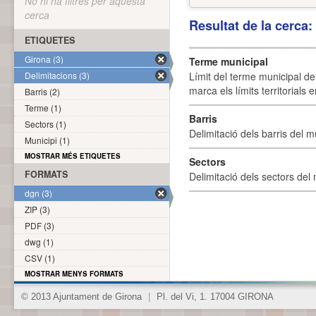
No hi ha filtres per aquesta
cerca
Resultat de la cerca
ETIQUETES
Girona (3)
Terme municipal
Delimitacions (3)
Límit del terme municipal de 
marca els límits territorials
Barris (2)
Terme (1)
Barris
Sectors (1)
Delimitació dels barris del mu
Municipi (1)
MOSTRAR MÉS ETIQUETES
Sectors
FORMATS
Delimitació dels sectors del 
dgn (3)
ZIP (3)
PDF (3)
dwg (1)
CSV (1)
MOSTRAR MENYS FORMATS
© 2013 Ajuntament de Girona
|
Pl. del Vi, 1. 17004 GIRONA