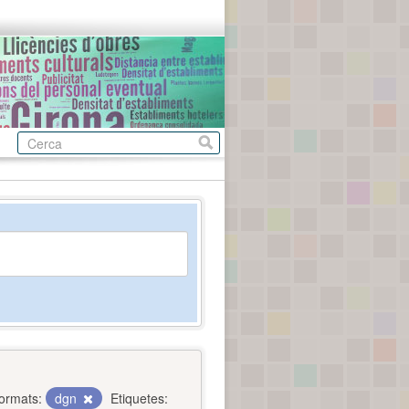
ormats:
dgn
Etiquetes: