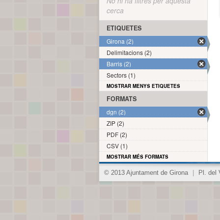
No hi ha filtres per aquesta
cerca
ETIQUETES
Girona (2)
Delimitacions (2)
Barris (2)
Sectors (1)
MOSTRAR MENYS ETIQUETES
FORMATS
dgn (2)
ZIP (2)
PDF (2)
CSV (1)
MOSTRAR MÉS FORMATS
© 2013 Ajuntament de Girona
|
Pl. del