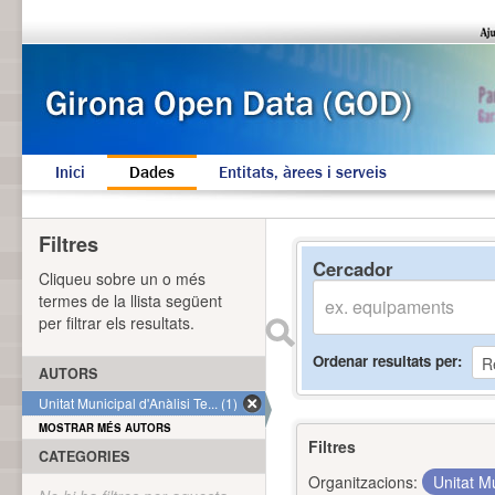
Inici
Dades
Entitats, àrees i serveis
Filtres
Cercador
Cliqueu sobre un o més
termes de la llista següent
per filtrar els resultats.
Ordenar resultats per
AUTORS
Unitat Municipal d'Anàlisi Te... (1)
MOSTRAR MÉS AUTORS
Filtres
CATEGORIES
Organitzacions:
Unitat Mu