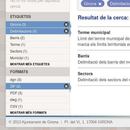
No hi ha filtres per aquesta
Girona
Delimitaci
cerca
Resultat de la cerca
ETIQUETES
Girona (3)
Delimitacions (3)
Terme municipal
Barris (2)
Límit del terme municipal de 
marca els límits territorials
Terme (1)
Sectors (1)
Barris
Municipi (1)
Delimitació dels barris del mu
MOSTRAR MÉS ETIQUETES
FORMATS
Sectors
Delimitació dels sectors del 
dgn (3)
ZIP (3)
PDF (3)
dwg (1)
CSV (1)
MOSTRAR MÉS FORMATS
© 2013 Ajuntament de Girona
|
Pl. del Vi, 1. 17004 GIRONA