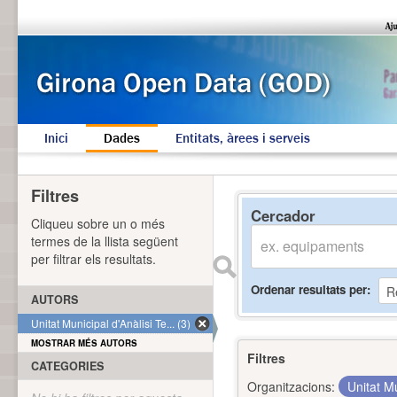
Inici
Dades
Entitats, àrees i serveis
Filtres
Cercador
Cliqueu sobre un o més
termes de la llista següent
per filtrar els resultats.
Ordenar resultats per
AUTORS
Unitat Municipal d'Anàlisi Te... (3)
MOSTRAR MÉS AUTORS
Filtres
CATEGORIES
Organitzacions:
Unitat Mu