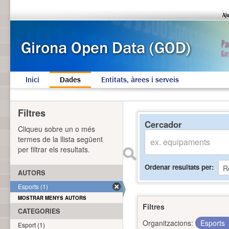
Inici
Dades
Entitats, àrees i serveis
Filtres
Cercador
Cliqueu sobre un o més
termes de la llista següent
per filtrar els resultats.
Ordenar resultats per
AUTORS
Esports (1)
MOSTRAR MENYS AUTORS
Filtres
CATEGORIES
Organitzacions:
Esports
Esport (1)