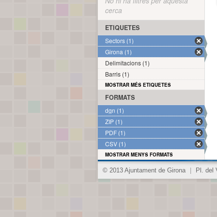
No hi ha filtres per aquesta
cerca
ETIQUETES
Sectors (1)
Girona (1)
Delimitacions (1)
Barris (1)
MOSTRAR MÉS ETIQUETES
FORMATS
dgn (1)
ZIP (1)
PDF (1)
CSV (1)
MOSTRAR MENYS FORMATS
© 2013 Ajuntament de Girona
|
Pl. del