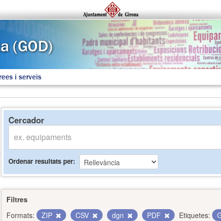
rees i serveis
Cercador
Ordenar resultats per
Filtres
Formats:
ZIP
CSV
dgn
PDF
Etiquetes:
G