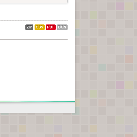
ZIP
CSV
PDF
DGN