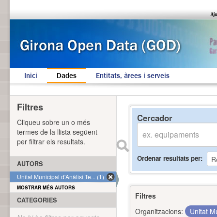
Inici
Dades
Entitats, àrees i serveis
Filtres
Cercador
Cliqueu sobre un o més
termes de la llista següent
per filtrar els resultats.
Ordenar resultats per
AUTORS
Unitat Municipal d'Anàlisi Te... (1)
MOSTRAR MÉS AUTORS
Filtres
CATEGORIES
Organitzacions:
Unitat Mu