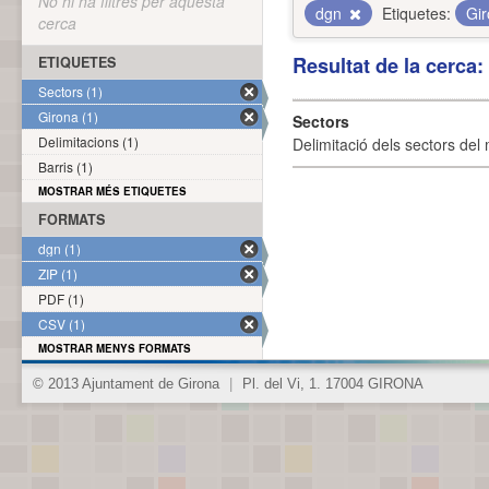
No hi ha filtres per aquesta
dgn
Etiquetes:
Gi
cerca
Resultat de la cerca
ETIQUETES
Sectors (1)
Girona (1)
Sectors
Delimitacions (1)
Delimitació dels sectors del 
Barris (1)
MOSTRAR MÉS ETIQUETES
FORMATS
dgn (1)
ZIP (1)
PDF (1)
CSV (1)
MOSTRAR MENYS FORMATS
© 2013 Ajuntament de Girona
|
Pl. del Vi, 1. 17004 GIRONA