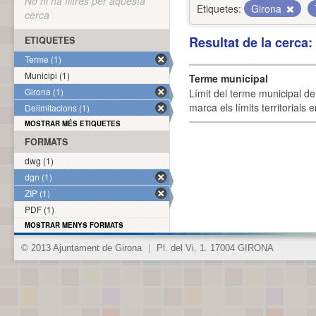
No hi ha filtres per aquesta
Etiquetes:
Girona
cerca
Resultat de la cerca
ETIQUETES
Terme (1)
Municipi (1)
Terme municipal
Girona (1)
Límit del terme municipal de 
marca els límits territorials
Delimitacions (1)
MOSTRAR MÉS ETIQUETES
FORMATS
dwg (1)
dgn (1)
ZIP (1)
PDF (1)
MOSTRAR MENYS FORMATS
© 2013 Ajuntament de Girona
|
Pl. del Vi, 1. 17004 GIRONA