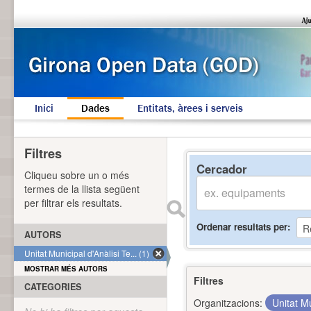
Inici
Dades
Entitats, àrees i serveis
Filtres
Cercador
Cliqueu sobre un o més
termes de la llista següent
per filtrar els resultats.
Ordenar resultats per
AUTORS
Unitat Municipal d'Anàlisi Te... (1)
MOSTRAR MÉS AUTORS
Filtres
CATEGORIES
Organitzacions:
Unitat Mu