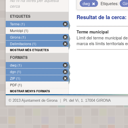
No hi ha filtres per aquesta
dwg
Etiquetes:
Gi
cerca
Resultat de la cerca
ETIQUETES
Terme (1)
Municipi (1)
Terme municipal
Girona (1)
Límit del terme municipal de 
marca els límits territorials
Delimitacions (1)
MOSTRAR MÉS ETIQUETES
FORMATS
dwg (1)
dgn (1)
ZIP (1)
PDF (1)
MOSTRAR MENYS FORMATS
© 2013 Ajuntament de Girona
|
Pl. del Vi, 1. 17004 GIRONA