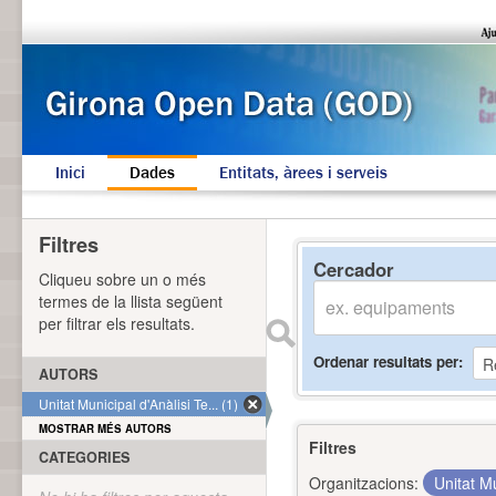
Inici
Dades
Entitats, àrees i serveis
Filtres
Cercador
Cliqueu sobre un o més
termes de la llista següent
per filtrar els resultats.
Ordenar resultats per
AUTORS
Unitat Municipal d'Anàlisi Te... (1)
MOSTRAR MÉS AUTORS
Filtres
CATEGORIES
Organitzacions:
Unitat Mu