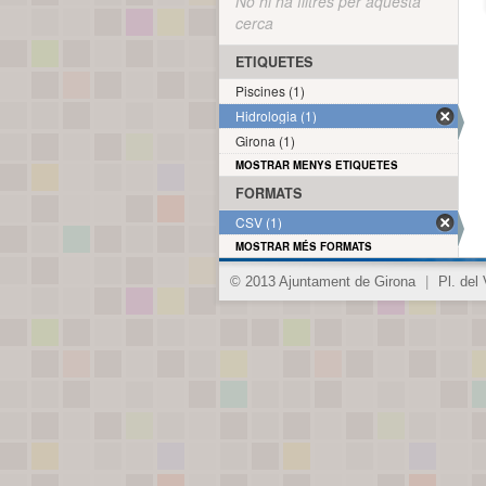
No hi ha filtres per aquesta
cerca
ETIQUETES
Piscines (1)
Hidrologia (1)
Girona (1)
MOSTRAR MENYS ETIQUETES
FORMATS
CSV (1)
MOSTRAR MÉS FORMATS
© 2013 Ajuntament de Girona
|
Pl. del