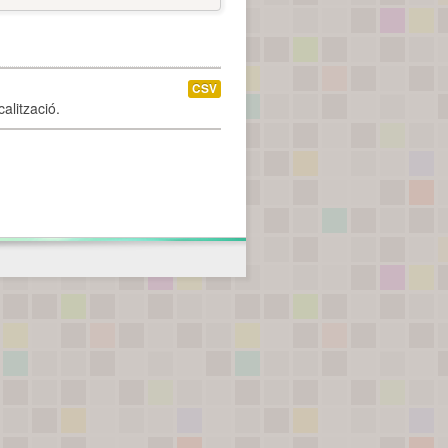
CSV
alització.