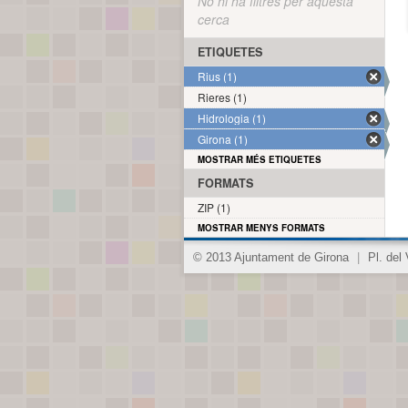
No hi ha filtres per aquesta
cerca
ETIQUETES
Rius (1)
Rieres (1)
Hidrologia (1)
Girona (1)
MOSTRAR MÉS ETIQUETES
FORMATS
ZIP (1)
MOSTRAR MENYS FORMATS
© 2013 Ajuntament de Girona
|
Pl. del