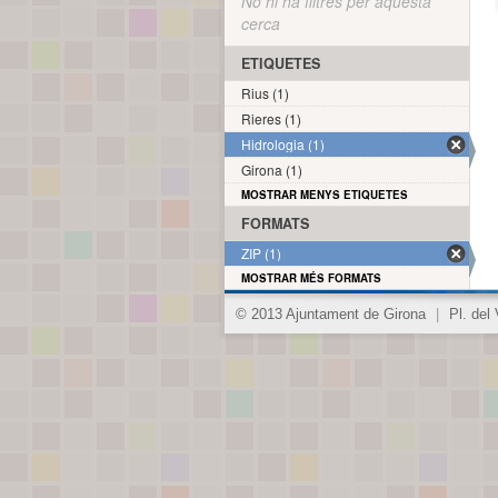
No hi ha filtres per aquesta
cerca
ETIQUETES
Rius (1)
Rieres (1)
Hidrologia (1)
Girona (1)
MOSTRAR MENYS ETIQUETES
FORMATS
ZIP (1)
MOSTRAR MÉS FORMATS
© 2013 Ajuntament de Girona
|
Pl. del