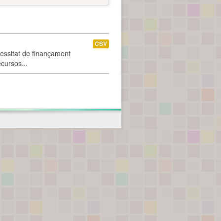
CSV
cessitat de finançament
ecursos...