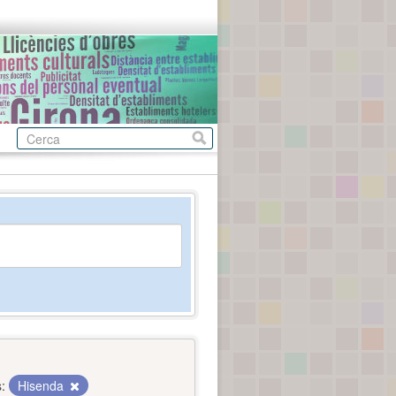
:
Hisenda