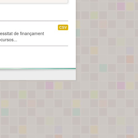
CSV
cessitat de finançament
ecursos...