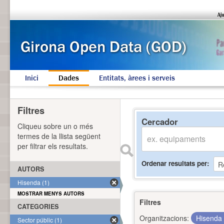
Inici
Dades
Entitats, àrees i serveis
Filtres
Cercador
Cliqueu sobre un o més
termes de la llista següent
per filtrar els resultats.
Ordenar resultats per
AUTORS
Hisenda (1)
MOSTRAR MENYS AUTORS
Filtres
CATEGORIES
Organitzacions:
Hisenda
Sector públic (1)