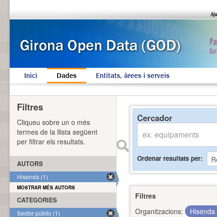
Inici
Dades
Entitats, àrees i serveis
Filtres
Cercador
Cliqueu sobre un o més
termes de la llista següent
per filtrar els resultats.
Ordenar resultats per
AUTORS
Hisenda (1)
MOSTRAR MÉS AUTORS
Filtres
CATEGORIES
Organitzacions:
Hisenda
Sector públic (1)