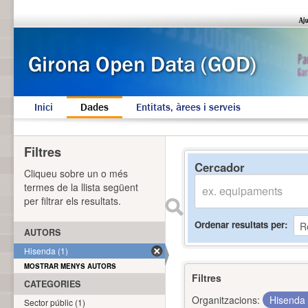
Inici
Dades
Entitats, àrees i serveis
Filtres
Cercador
Cliqueu sobre un o més
termes de la llista següent
per filtrar els resultats.
Ordenar resultats per
AUTORS
Hisenda (1)
MOSTRAR MENYS AUTORS
Filtres
CATEGORIES
Organitzacions:
Hisenda
Sector públic (1)